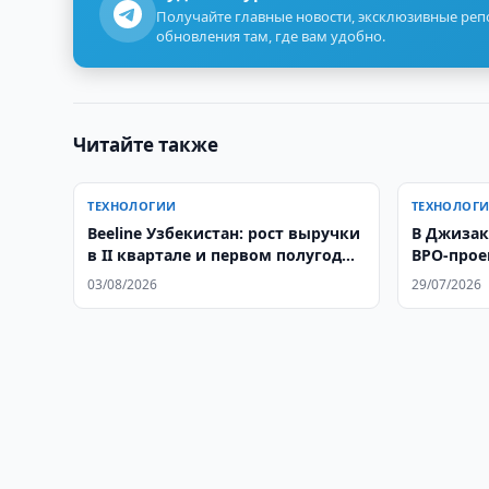
Получайте главные новости, эксклюзивные ре
обновления там, где вам удобно.
Читайте также
ТЕХНОЛОГИИ
ТЕХНОЛОГ
Beeline Узбекистан: рост выручки
В Джизак
в II квартале и первом полугодии
BPO-прое
2026
грузопер
03/08/2026
29/07/2026