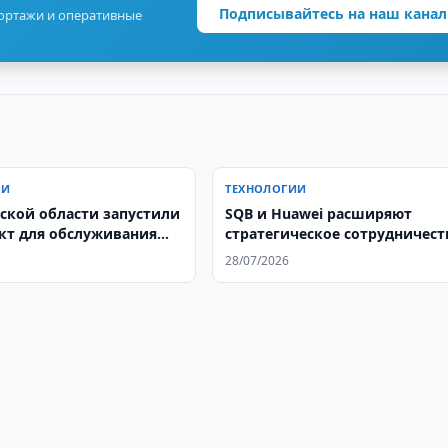
Подписывайтесь на наш канал
портажи и оперативные
ИИ
ТЕХНОЛОГИИ
ской области запустили
SQB и Huawei расширяют
кт для обслуживания
стратегическое сотрудничест
евозок в США
сфере искусственного интелл
28/07/2026