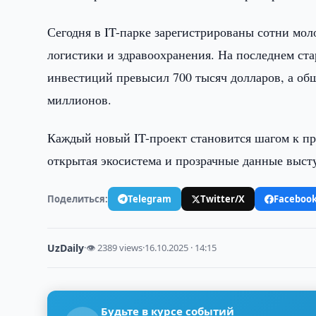
Сегодня в IT-парке зарегистрированы сотни мо
логистики и здравоохранения. На последнем ст
инвестиций превысил 700 тысяч долларов, а об
миллионов.
Каждый новый IT-проект становится шагом к п
открытая экосистема и прозрачные данные выст
Поделиться:
Telegram
Twitter/X
Faceboo
UzDaily
·
👁 2389 views
·
16.10.2025 · 14:15
Будьте в курсе событий