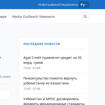
Инфографика
Спецпроекты
Ру
мире
Media OutReach Newswire
ПОСЛЕДНИЕ НОВОСТИ
ь
Agat Credit привлечет кредит на 50
млрд. сумов
13:00 · 07/08
9 views
Генконсульство помогло вернуть
узбекистанку из Казахстана
12:45 · 07/08
Узбекистан и MPOC договорились
внедрять международные стандарты