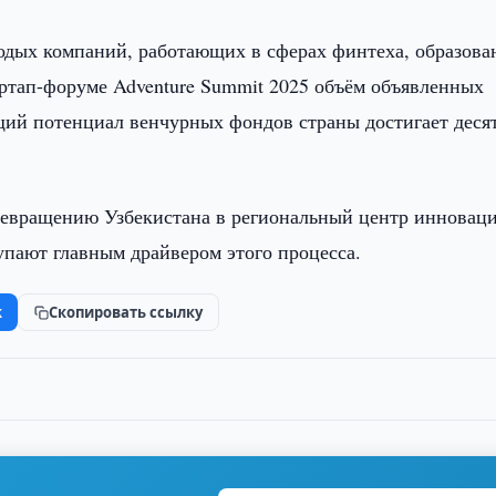
лодых компаний, работающих в сферах финтеха, образова
артап-форуме Adventure Summit 2025 объём объявленных
щий потенциал венчурных фондов страны достигает деся
ревращению Узбекистана в региональный центр инноваци
упают главным драйвером этого процесса.
k
Скопировать ссылку