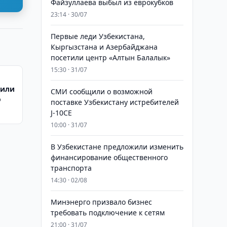
Файзуллаева выбыл из еврокубков
23:14 · 30/07
Первые леди Узбекистана,
Кыргызстана и Азербайджана
посетили центр «Алтын Балалык»
15:30 · 31/07
дили
СМИ сообщили о возможной
о
поставке Узбекистану истребителей
J-10CE
10:00 · 31/07
В Узбекистане предложили изменить
финансирование общественного
транспорта
14:30 · 02/08
Минэнерго призвало бизнес
требовать подключение к сетям
21:00 · 31/07