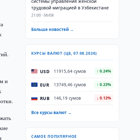
системы управления женской
трудовой миграцией в Узбекистане
21:00 · 06/08
са
Больше новостей →
х
тий.
КУРСЫ ВАЛЮТ (ЦБ, 07.08.2026)
USD
11915,64 сумов
↑ 0.24%
ем и
EUR
13749,46 сумов
↑ 0.23%
х
RUB
146,19 сумов
↓ 0.12%
ботки.
Все курсы валют →
жать
кие
САМОЕ ПОПУЛЯРНОЕ
и