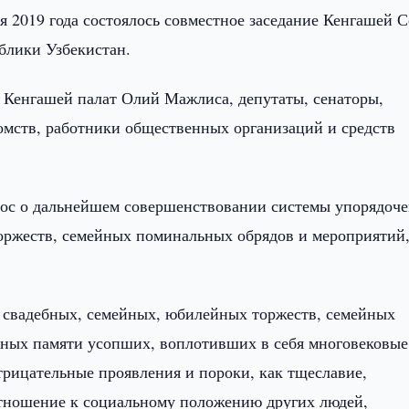
ря 2019 года состоялось совместное заседание Кенгашей С
блики Узбекистан.
 Кенгашей палат Олий Мажлиса, депутаты, сенаторы,
омств, работники общественных организаций и средств
рос о дальнейшем совершенствовании системы упорядоч
оржеств, семейных поминальных обрядов и мероприятий
и свадебных, семейных, юбилейных торжеств, семейных
ных памяти усопших, воплотивших в себя многовековые
трицательные проявления и пороки, как тщеславие,
отношение к социальному положению других людей,