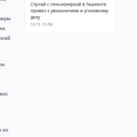
Случай с пенсионеркой в Ташкенте
привел к увольнениям и уголовному
делу
меры
16:15 · 01/08
на
огий
ию
ных
а по