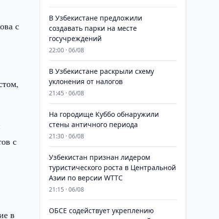
В Узбекистане предложили
ова с
создавать парки на месте
госучреждений
22:00 · 06/08
В Узбекистане раскрыли схему
уклонения от налогов
стом,
21:45 · 06/08
На городище Куббо обнаружили
и
стены античного периода
21:30 · 06/08
тов с
Узбекистан признан лидером
туристического роста в Центральной
Азии по версии WTTC
21:15 · 06/08
ОБСЕ содействует укреплению
ие в