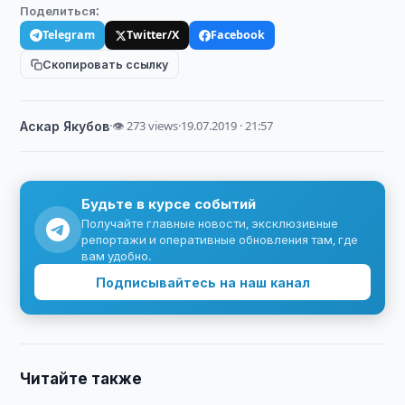
Поделиться:
Telegram
Twitter/X
Facebook
Скопировать ссылку
Аскар Якубов
·
👁 273 views
·
19.07.2019 · 21:57
Будьте в курсе событий
Получайте главные новости, эксклюзивные
репортажи и оперативные обновления там, где
вам удобно.
Подписывайтесь на наш канал
Читайте также