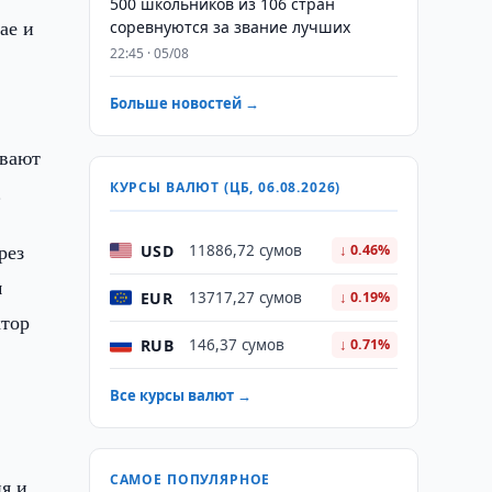
500 школьников из 106 стран
ае и
соревнуются за звание лучших
22:45 · 05/08
Больше новостей →
ивают
КУРСЫ ВАЛЮТ (ЦБ, 06.08.2026)
.
рез
USD
11886,72 сумов
↓ 0.46%
м
EUR
13717,27 сумов
↓ 0.19%
ктор
RUB
146,37 сумов
↓ 0.71%
Все курсы валют →
САМОЕ ПОПУЛЯРНОЕ
я и