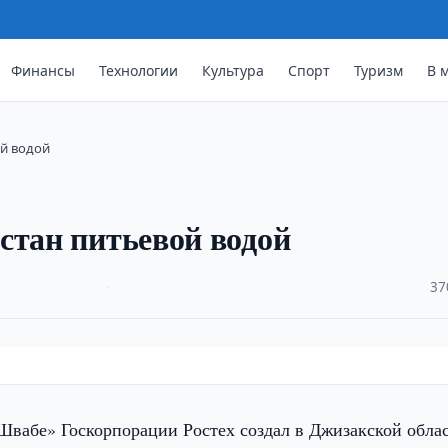
Финансы
Технологии
Культура
Спорт
Туризм
В 
ой водой
стан питьевой водой
·
37
Швабе» Госкорпорации Ростех создал в Джизакской обла