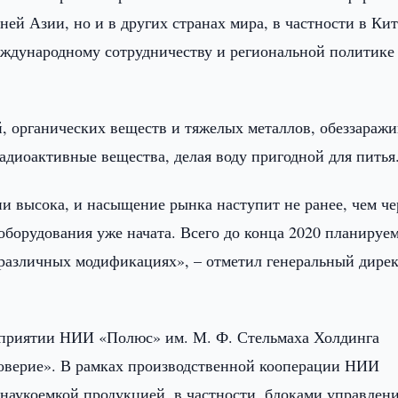
ей Азии, но и в других странах мира, в частности в Кит
еждународному сотрудничеству и региональной политике
, органических веществ и тяжелых металлов, обеззараж
радиоактивные вещества, делая воду пригодной для питья
и высока, и насыщение рынка наступит не ранее, чем че
 оборудования уже начата. Всего до конца 2020 планируе
в различных модификациях», – отметил генеральный дире
дприятии НИИ «Полюс» им. М. Ф. Стельмаха Холдинга
оверие». В рамках производственной кооперации НИИ
наукоемкой продукцией, в частности, блоками управлени