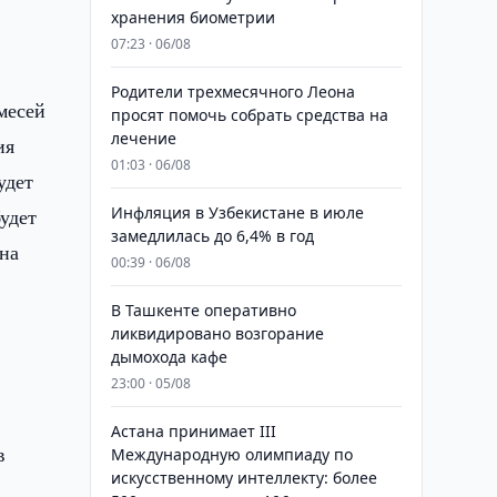
хранения биометрии
07:23 · 06/08
Родители трехмесячного Леона
месей
просят помочь собрать средства на
лечение
ия
01:03 · 06/08
удет
Инфляция в Узбекистане в июле
будет
замедлилась до 6,4% в год
ана
00:39 · 06/08
В Ташкенте оперативно
ликвидировано возгорание
дымохода кафе
23:00 · 05/08
Астана принимает III
в
Международную олимпиаду по
искусственному интеллекту: более