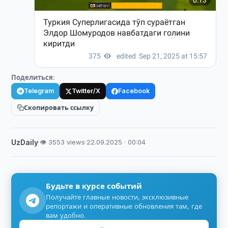
Поделиться:
Telegram
Twitter/X
Facebook
Скопировать ссылку
UzDaily
·
👁 3553 views
·
22.09.2025 · 00:04
Будьте в курсе событий
Получайте главные новости, эксклюзивные
репортажи и оперативные обновления там, где
вам удобно.