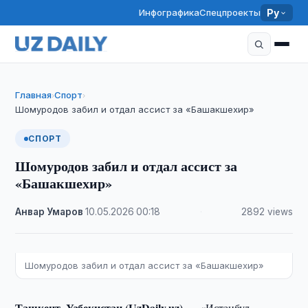
Инфографика
Спецпроекты
Ру
Главная
Спорт
›
›
Шомуродов забил и отдал ассист за «Башакшехир»
СПОРТ
Шомуродов забил и отдал ассист за
«Башакшехир»
Анвар Умаров
·
10.05.2026
·
00:18
·
2892 views
Шомуродов забил и отдал ассист за «Башакшехир»
Ташкент, Узбекистан (UzDaily.uz) —
«Истанбул