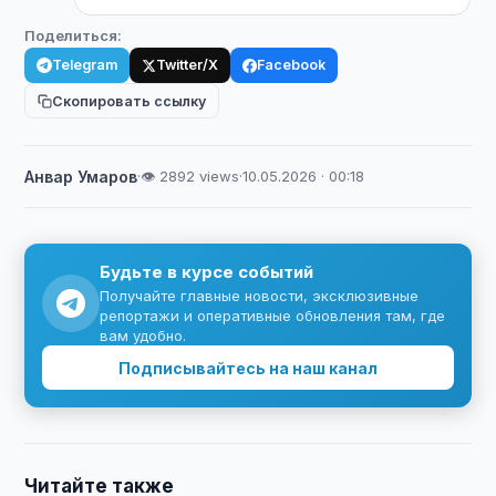
Поделиться:
Telegram
Twitter/X
Facebook
Скопировать ссылку
Анвар Умаров
·
👁 2892 views
·
10.05.2026 · 00:18
Будьте в курсе событий
Получайте главные новости, эксклюзивные
репортажи и оперативные обновления там, где
вам удобно.
Подписывайтесь на наш канал
Читайте также