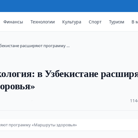
Финансы
Технологии
Культура
Спорт
Туризм
В 
Узбекистане расширяют программу …
экология: в Узбекистане расшир
оровья»
·
114
ширяют программу «Маршруты здоровья»