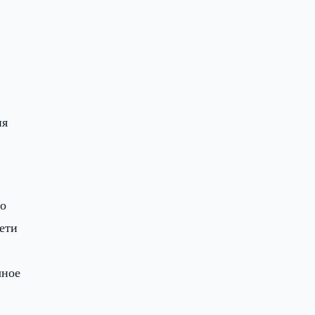
ия
до
ети
чное