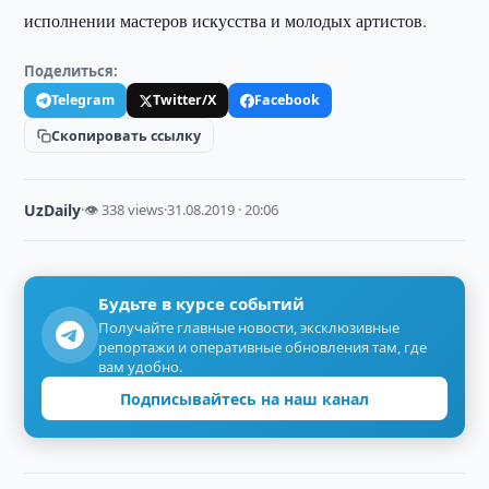
исполнении мастеров искусства и молодых артистов.
Поделиться:
Telegram
Twitter/X
Facebook
Скопировать ссылку
UzDaily
·
👁 338 views
·
31.08.2019 · 20:06
Будьте в курсе событий
Получайте главные новости, эксклюзивные
репортажи и оперативные обновления там, где
вам удобно.
Подписывайтесь на наш канал