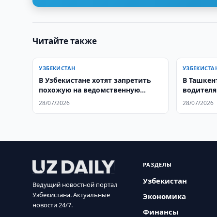
Читайте также
УЗБЕКИСТАН
УЗБЕКИСТА
В Узбекистане хотят запретить
В Ташкен
похожую на ведомственную
водителя
форму одежду
28/07/2026
28/07/2026
РАЗДЕЛЫ
Узбекистан
Ведущий новостной портал
Узбекистана. Актуальные
Экономика
новости 24/7.
Финансы