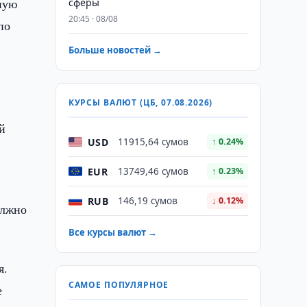
ную
сферы
20:45 · 08/08
по
Больше новостей →
КУРСЫ ВАЛЮТ (ЦБ, 07.08.2026)
й
USD
11915,64 сумов
↑ 0.24%
EUR
13749,46 сумов
↑ 0.23%
RUB
146,19 сумов
↓ 0.12%
олжно
Все курсы валют →
я.
САМОЕ ПОПУЛЯРНОЕ
е