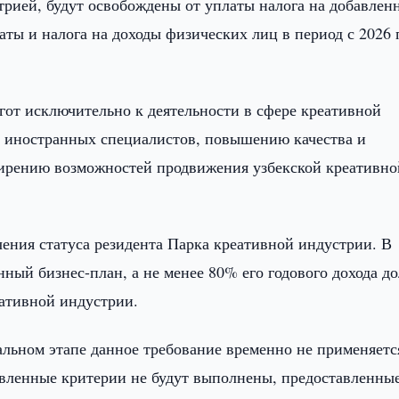
трией, будут освобождены от уплаты налога на добавлен
аты и налога на доходы физических лиц в период с 2026 
ьгот исключительно к деятельности в сфере креативной
 иностранных специалистов, повышению качества и
ширению возможностей продвижения узбекской креативно
чения статуса резидента Парка креативной индустрии. В
ный бизнес-план, а не менее 80% его годового дохода д
еативной индустрии.
альном этапе данное требование временно не применяетс
овленные критерии не будут выполнены, предоставленны