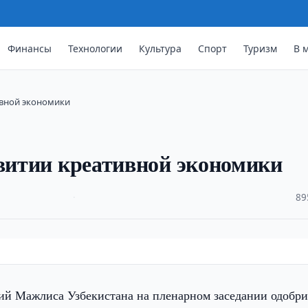
Финансы
Технологии
Культура
Спорт
Туризм
В 
ивной экономики
звитии креативной экономики
·
89
ий Мажлиса Узбекистана на пленарном заседании одобр