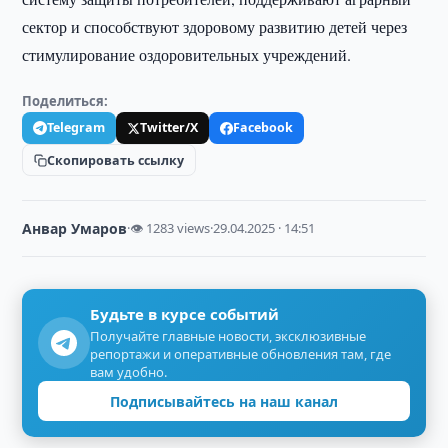
сектор и способствуют здоровому развитию детей через
стимулирование оздоровительных учреждений.
Поделиться:
Telegram
Twitter/X
Facebook
Скопировать ссылку
Анвар Умаров
·
👁 1283 views
·
29.04.2025 · 14:51
Будьте в курсе событий
Получайте главные новости, эксклюзивные
репортажи и оперативные обновления там, где
вам удобно.
Подписывайтесь на наш канал