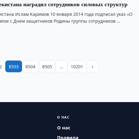
екистана наградил сотрудников силовых структур
истана Ислам Каримов 10 января 2014 года подписал указ «О
вязи с Днем защитников Родины группы сотрудников …
›
2
8503
8504
8505
…
10201
О НАС
О нас
Правила