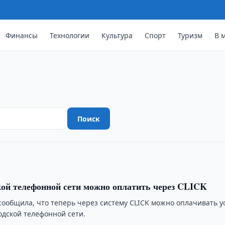
Финансы
Технологии
Культура
Спорт
Туризм
В 
ло розничные цены на бензин
Поиск
кой телефонной сети можно оплатить через CLICK
сообщила, что теперь через систему CLICK можно оплачивать у
одской телефонной сети.