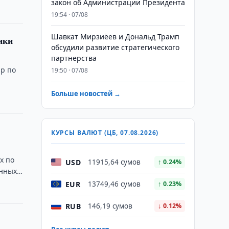
закон об Администрации Президента
19:54 · 07/08
Шавкат Мирзиёев и Дональд Трамп
ики
обсудили развитие стратегического
партнерства
ар по
19:50 · 07/08
Больше новостей →
КУРСЫ ВАЛЮТ (ЦБ, 07.08.2026)
х по
USD
11915,64 сумов
↑ 0.24%
онных
EUR
13749,46 сумов
↑ 0.23%
RUB
146,19 сумов
↓ 0.12%