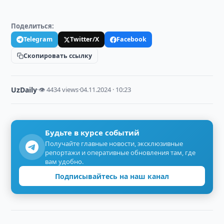
Поделиться:
Telegram
Twitter/X
Facebook
Скопировать ссылку
UzDaily
·
👁 4434 views
·
04.11.2024 · 10:23
Будьте в курсе событий
Получайте главные новости, эксклюзивные
репортажи и оперативные обновления там, где
вам удобно.
Подписывайтесь на наш канал