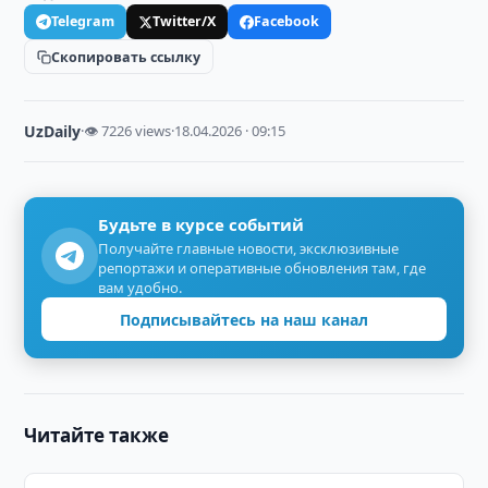
Telegram
Twitter/X
Facebook
Скопировать ссылку
UzDaily
·
👁 7226 views
·
18.04.2026 · 09:15
Будьте в курсе событий
Получайте главные новости, эксклюзивные
репортажи и оперативные обновления там, где
вам удобно.
Подписывайтесь на наш канал
Читайте также