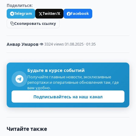
Поделиться:
Telegram
Twitter/X
Facebook
Скопировать ссылку
Анвар Умаров
·
👁 3324 views
·
31.08.2025 · 01:35
Будьте в курсе событий
Получайте главные новости, эксклюзивные
репортажи и оперативные обновления там, где
вам удобно.
Подписывайтесь на наш канал
Читайте также