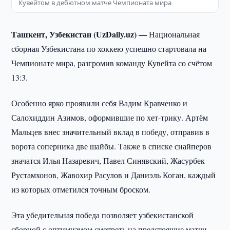
Кувейтом в дебютном матче Чемпионата мира
Ташкент, Узбекистан (UzDaily.uz) —
Национальная
сборная Узбекистана по хоккею успешно стартовала на
Чемпионате мира, разгромив команду Кувейта со счётом
13:3.
Особенно ярко проявили себя Вадим Кравченко и
Салохиддин Азимов, оформившие по хет-трику. Артём
Мальцев внес значительный вклад в победу, отправив в
ворота соперника две шайбы. Также в списке снайперов
значатся Илья Назаревич, Павел Синявский, Жасурбек
Рустамхонов, Жавохир Расулов и Даниэль Коган, каждый
из которых отметился точным броском.
Эта убедительная победа позволяет узбекистанской
сборной с оптимизмом смотреть на предстоящие матчи