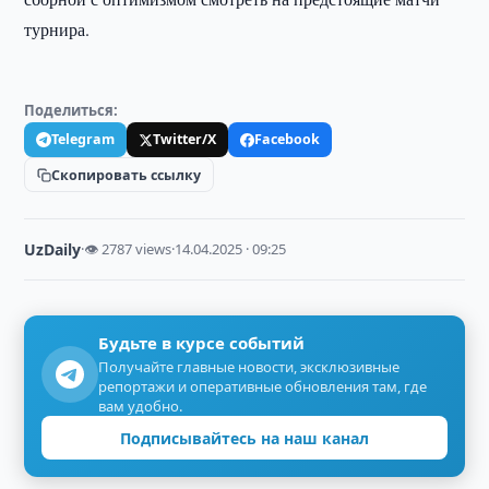
турнира.
Поделиться:
Telegram
Twitter/X
Facebook
Скопировать ссылку
UzDaily
·
👁 2787 views
·
14.04.2025 · 09:25
Будьте в курсе событий
Получайте главные новости, эксклюзивные
репортажи и оперативные обновления там, где
вам удобно.
Подписывайтесь на наш канал