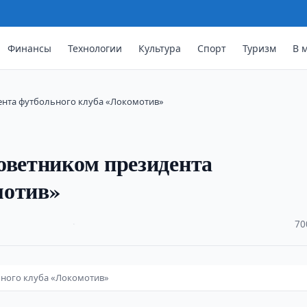
Финансы
Технологии
Культура
Спорт
Туризм
В 
ента футбольного клуба «Локомотив»
оветником президента
мотив»
·
70
ьного клуба «Локомотив»