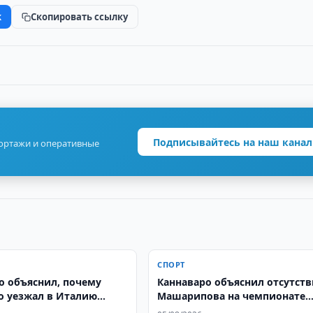
k
Скопировать ссылку
Подписывайтесь на наш канал
портажи и оперативные
СПОРТ
о объяснил, почему
Каннаваро объяснил отсутств
о уезжал в Италию
Машарипова на чемпионате
мпионата мира
мира