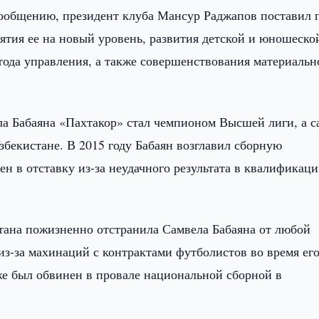
ообщению, президент клуба Мансур Раджапов поставил 
ятия ее на новый уровень, развития детской и юношеско
ода управления, а также совершенствования материальн
ла Бабаяна «Пахтакор» стал чемпионом Высшей лиги, а с
збекистане. В 2015 году Бабаян возглавил сборную
лен в отставку из-за неудачного результата в квалификаци
стана пожизненно отстранила Самвела Бабаяна от любой
 из-за махинаций с контрактами футболистов во время ег
же был обвинен в провале национальной сборной в