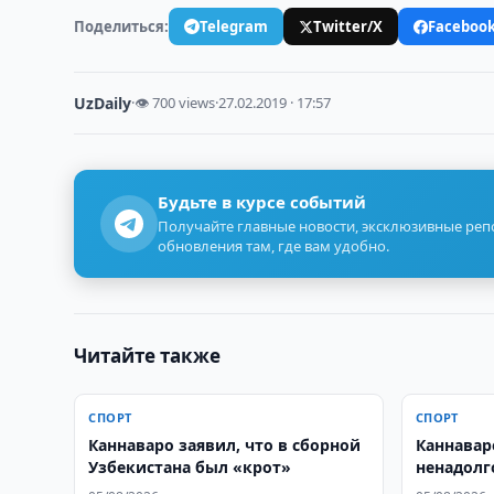
Поделиться:
Telegram
Twitter/X
Faceboo
UzDaily
·
👁 700 views
·
27.02.2019 · 17:57
Будьте в курсе событий
Получайте главные новости, эксклюзивные ре
обновления там, где вам удобно.
Читайте также
СПОРТ
СПОРТ
Каннаваро заявил, что в сборной
Каннавар
Узбекистана был «крот»
ненадолг
после че