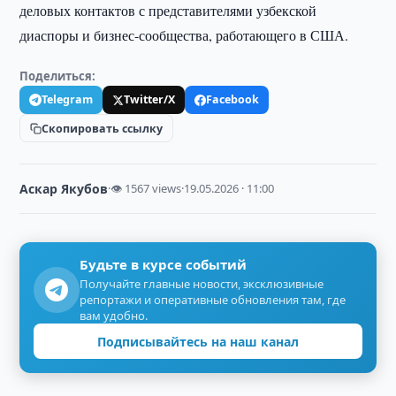
деловых контактов с представителями узбекской
диаспоры и бизнес-сообщества, работающего в США.
Поделиться:
Telegram
Twitter/X
Facebook
Скопировать ссылку
Аскар Якубов
·
👁 1567 views
·
19.05.2026 · 11:00
Будьте в курсе событий
Получайте главные новости, эксклюзивные
репортажи и оперативные обновления там, где
вам удобно.
Подписывайтесь на наш канал