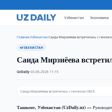
Узбекистан
Экономика
Главная
Узбекистан
Саида Мирзиёева встретилась с генсек
›
›
УЗБЕКИСТАН
Саида Мирзиёева встрети
UzDaily
·
03.06.2026
·
11:15
Саида Мирзиёева встретилась с генсеком ОБСЕ
Ташкент, Узбекистан (UzDaily.uz) —
Руководи