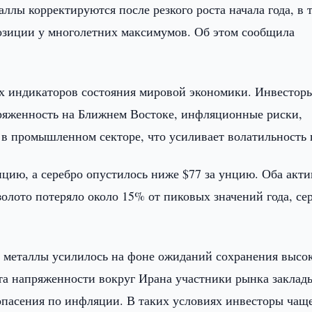
лы корректируются после резкого роста начала года, в 
зиции у многолетних максимумов. Об этом сообщила
ых индикаторов состояния мировой экономики. Инвестор
ряженность на Ближнем Востоке, инфляционные риски,
в промышленном секторе, что усиливает волатильность 
нцию, а серебро опустилось ниже $77 за унцию. Оба акти
олото потеряло около 15% от пиковых значений года, се
е металлы усилилось на фоне ожиданий сохранения высо
та напряженности вокруг Ирана участники рынка заклад
 опасения по инфляции. В таких условиях инвесторы чащ