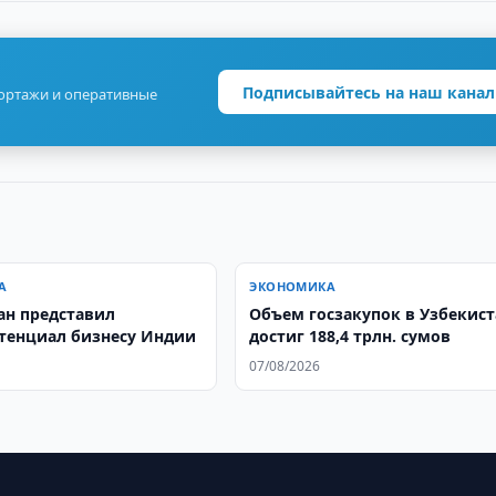
Подписывайтесь на наш канал
портажи и оперативные
А
ЭКОНОМИКА
ан представил
​​​​​​​Объем госзакупок в Узбекис
тенциал бизнесу Индии
достиг 188,4 трлн. сумов
07/08/2026