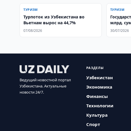
ТУРИЗМ
ТУРИЗМ
Турпоток из Узбекистана во
Государс
Вьетнам вырос на 44,7%
млрд. су
DoubleTre
07/08/2026
30/07/2026
РАЗДЕЛЫ
Узбекистан
Ведущий новостной портал
Узбекистана. Актуальные
Экономика
новости 24/7.
Финансы
Технологии
Культура
Спорт