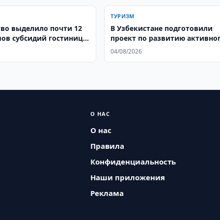
ТУРИЗМ
тво выделило почти 12
В Узбекистане подготовили
мов субсидий гостинице
проект по развитию активно
e by Hilton в Ташкенте
туризма
04/08/2026
О НАС
О нас
Правила
Конфиденциальность
Наши приложения
Реклама