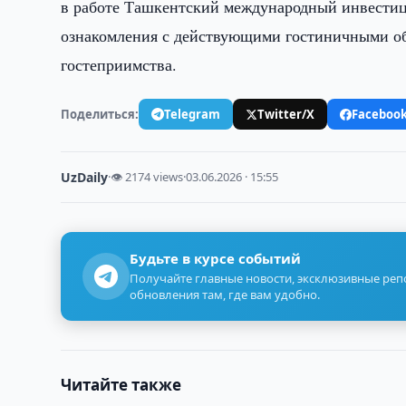
в работе Ташкентский международный инвестиц
ознакомления с действующими гостиничными об
гостеприимства.
Поделиться:
Telegram
Twitter/X
Faceboo
UzDaily
·
👁 2174 views
·
03.06.2026 · 15:55
Будьте в курсе событий
Получайте главные новости, эксклюзивные ре
обновления там, где вам удобно.
Читайте также