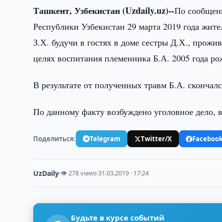
Ташкент, Узбекистан (Uzdaily.uz)--
По сообщен
Республики Узбекистан 29 марта 2019 года жит
З.Х. будучи в гостях в доме сестры Д.Х., прож
целях воспитания племенника Б.А. 2005 года ро
В результате от полученных травм Б.А. скончалс
По данному факту возбуждено уголовное дело, в
Поделиться:
Telegram
Twitter/X
Faceboo
UzDaily
·
👁 278 views
·
31.03.2019 · 17:24
Будьте в курсе событий