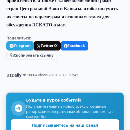
правительств, а также с ключевыми министрами
стран Центральной Азии и Кавказа, чтобы получить
их советы по параметрам и основным темам для
обсуждения ЭСКАТО в мае.
Поделиться:
Telegram
Twitter/X
Facebook
Скопировать ссылку
UzDaily
·
👁 10664 views
·
29.01.2016 · 17:41
Будьте в курсе событий
Получайте главные новости, эксклюзивные
репортажи и оперативные обновления там, где
вам удобно.
Подписывайтесь на наш канал