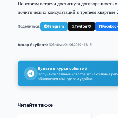
По итогам встречи достигнута договоренность 
политических консультаций в третьем квартале 2
Поделиться:
Telegram
Twitter/X
Faceboo
Аскар Якубов
·
👁 308 views
·
04.06.2019 · 13:15
Будьте в курсе событий
Получайте главные новости, эксклюзивные ре
обновления там, где вам удобно.
Читайте также