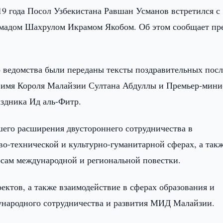
9 года Посол Узбекистана Равшан Усманов встретился с
адом Шахрулом Икрамом Якобом. Об этом сообщает пре
о ведомства были переданы тексты поздравительных пос
 имя Короля Малайзии Султана Абдуллы и Премьер-мини
здника Ид аль-Фитр.
его расширения двустороннего сотрудничества в
во-технической и культурно-гуманитарной сферах, а так
сам международной и региональной повестки.
ктов, а также взаимодействие в сферах образования и
ународного сотрудничества и развития МИД Малайзии.