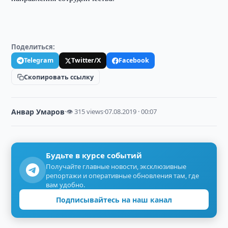
Поделиться:
Telegram
Twitter/X
Facebook
Скопировать ссылку
Анвар Умаров
·
👁 315 views
·
07.08.2019 · 00:07
Будьте в курсе событий
Получайте главные новости, эксклюзивные
репортажи и оперативные обновления там, где
вам удобно.
Подписывайтесь на наш канал