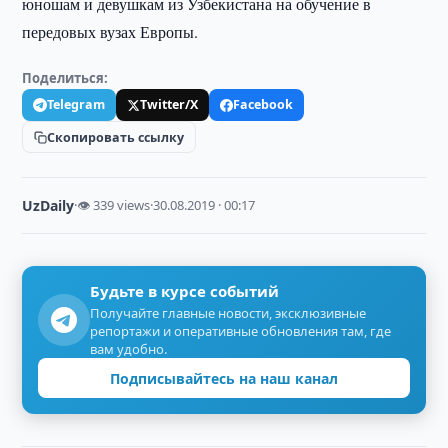
юношам и девушкам из Узбекистана на обучение в
передовых вузах Европы.
Поделиться:
Telegram
Twitter/X
Facebook
Скопировать ссылку
UzDaily
·
👁 339 views
·
30.08.2019 · 00:17
Будьте в курсе событий
Получайте главные новости, эксклюзивные
репортажи и оперативные обновления там, где
вам удобно.
Подписывайтесь на наш канал