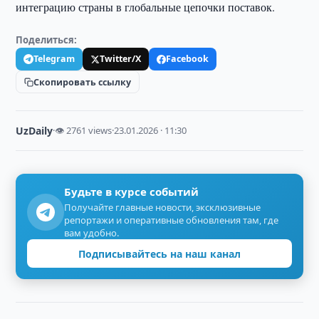
интеграцию страны в глобальные цепочки поставок.
Поделиться:
Telegram
Twitter/X
Facebook
Скопировать ссылку
UzDaily
·
👁 2761 views
·
23.01.2026 · 11:30
Будьте в курсе событий
Получайте главные новости, эксклюзивные
репортажи и оперативные обновления там, где
вам удобно.
Подписывайтесь на наш канал