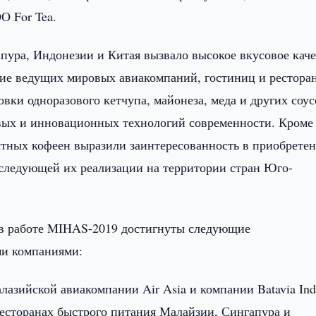
О For Tea.
пура, Индонезии и Китая вызвало высокое вкусовое кач
ние ведущих мировых авиакомпаний, гостиниц и рестора
вки одноразового кетчупа, майонеза, меда и других соус
вых и инновационных технологий современности. Кроме 
стных кофеен выразили заинтересованность в приобрете
оследующей их реализации на территории стран Юго-
а в работе MIHAS-2019 достигнуты следующие
ми компаниями:
алазийской авиакомпании Air Asia и компании Batavia In
ресторанах быстрого питания Малайзии, Сингапура и