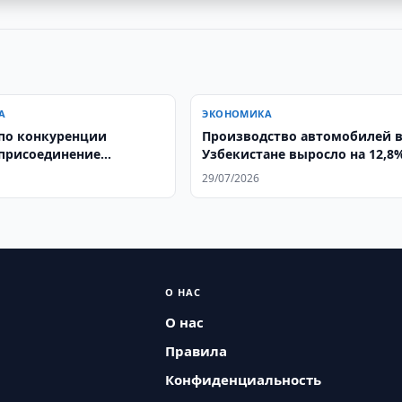
А
ЭКОНОМИКА
по конкуренции
Производство автомобилей 
присоединение
Узбекистане выросло на 12,8
x к Uztex Group
29/07/2026
О НАС
О нас
Правила
Конфиденциальность