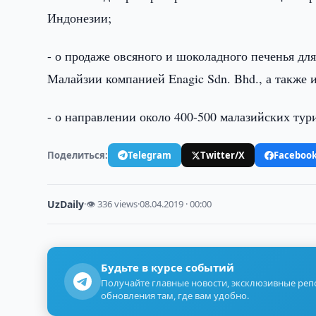
Индонезии;
- о продаже овсяного и шоколадного печенья дл
Малайзии компанией Enagic Sdn. Bhd., а также 
- о направлении около 400-500 малазийских турис
Поделиться:
Telegram
Twitter/X
Faceboo
UzDaily
·
👁 336 views
·
08.04.2019 · 00:00
Будьте в курсе событий
Получайте главные новости, эксклюзивные ре
обновления там, где вам удобно.