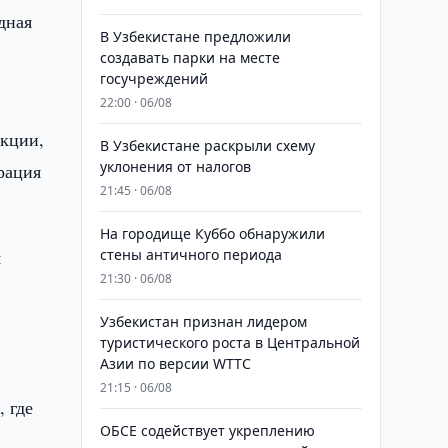
дная
В Узбекистане предложили
создавать парки на месте
госучреждений
22:00 · 06/08
укции,
В Узбекистане раскрыли схему
уклонения от налогов
рация
21:45 · 06/08
На городище Куббо обнаружили
я
стены античного периода
21:30 · 06/08
Узбекистан признан лидером
туристического роста в Центральной
Азии по версии WTTC
21:15 · 06/08
 где
ОБСЕ содействует укреплению