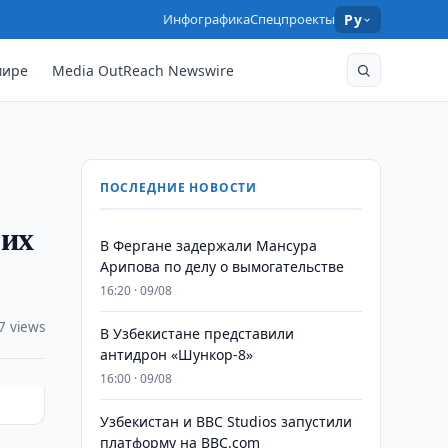
Инфографика
Спецпроекты
Ру
мире
Media OutReach Newswire
ПОСЛЕДНИЕ НОВОСТИ
гих
В Фергане задержали Мансура
Арипова по делу о вымогательстве
16:20 · 09/08
7 views
В Узбекистане представили
антидрон «Шункор-8»
16:00 · 09/08
Узбекистан и BBC Studios запустили
платформу на BBC.com