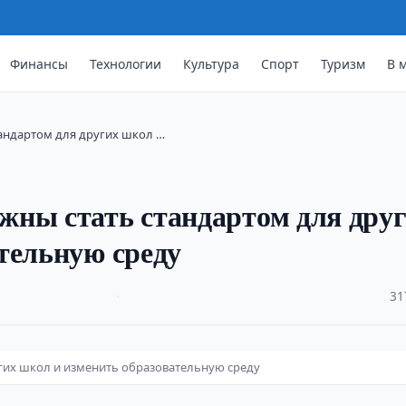
Финансы
Технологии
Культура
Спорт
Туризм
В 
андартом для других школ …
жны стать стандартом для дру
тельную среду
·
31
гих школ и изменить образовательную среду