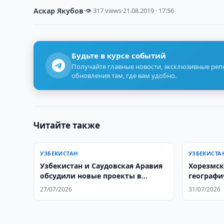
Аскар Якубов
·
👁 317 views
·
21.08.2019 · 17:56
Будьте в курсе событий
Получайте главные новости, эксклюзивные ре
обновления там, где вам удобно.
Читайте также
УЗБЕКИСТАН
УЗБЕКИСТА
Узбекистан и Саудовская Аравия
Хорезмск
обсудили новые проекты в
географи
медицине
27/07/2026
31/07/2026