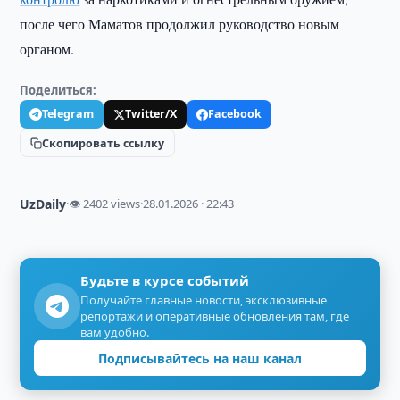
после чего Маматов продолжил руководство новым
органом.
Поделиться:
Telegram
Twitter/X
Facebook
Скопировать ссылку
UzDaily
·
👁 2402 views
·
28.01.2026 · 22:43
Будьте в курсе событий
Получайте главные новости, эксклюзивные
репортажи и оперативные обновления там, где
вам удобно.
Подписывайтесь на наш канал