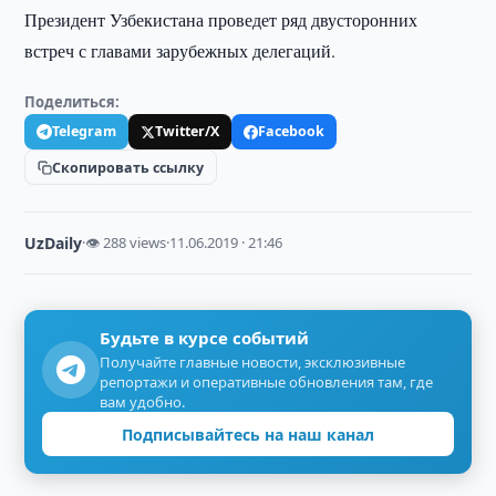
Президент Узбекистана проведет ряд двусторонних
встреч с главами зарубежных делегаций.
Поделиться:
Telegram
Twitter/X
Facebook
Скопировать ссылку
UzDaily
·
👁 288 views
·
11.06.2019 · 21:46
Будьте в курсе событий
Получайте главные новости, эксклюзивные
репортажи и оперативные обновления там, где
вам удобно.
Подписывайтесь на наш канал