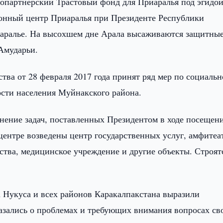
опартнерский Трастовый фонд для Приаралья под эгидо
нный центр Приаралья при Президенте Республики
аралье. На высохшем дне Арала высаживаются защитны
 Амударьи.
тва от 28 февраля 2017 года принят ряд мер по социальн
сти населения Муйнакского района.
нение задач, поставленных Президентом в ходе посещен
центре возведены центр государственных услуг, амфитеа
ства, медицинское учреждение и другие объекты. Строят
а Нукуса и всех районов Каракалпакстана выразили
азались о проблемах и требующих внимания вопросах св