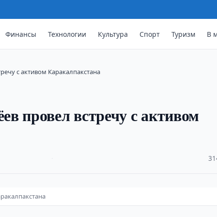
Финансы
Технологии
Культура
Спорт
Туризм
В 
речу с активом Каракалпакстана
в провел встречу с активом
·
31
аракалпакстана