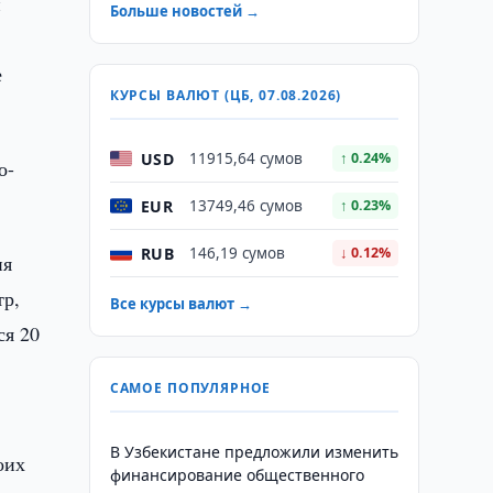
й
Больше новостей →
е
КУРСЫ ВАЛЮТ (ЦБ, 07.08.2026)
USD
11915,64 сумов
↑ 0.24%
о-
EUR
13749,46 сумов
↑ 0.23%
RUB
146,19 сумов
↓ 0.12%
ия
тр,
Все курсы валют →
ся 20
САМОЕ ПОПУЛЯРНОЕ
В Узбекистане предложили изменить
оих
финансирование общественного