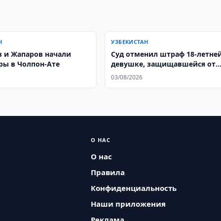
Н
УЗБЕКИСТАН
 и Жапаров начали
Суд отменил штраф 18-летне
ры в Чолпон-Ате
девушке, защищавшейся от
домогательств бывшего трен
03/08/2026
О НАС
О нас
Правила
Конфиденциальность
Наши приложения
Реклама