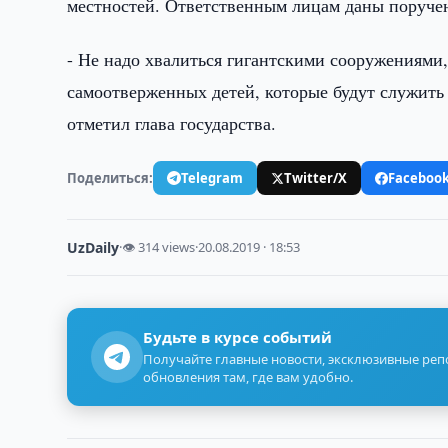
местностей. Ответственным лицам даны поручен
- Не надо хвалиться гигантскими сооружениями
самоотверженных детей, которые будут служить Р
отметил глава государства.
Поделиться:
Telegram
Twitter/X
Faceboo
UzDaily
·
👁 314 views
·
20.08.2019 · 18:53
Будьте в курсе событий
Получайте главные новости, эксклюзивные ре
обновления там, где вам удобно.