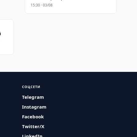
15:30 · 03/08
й
ера
СОЦСЕТИ
Telegram
Instagram
Facebook
Twitter/X
LinkedIn