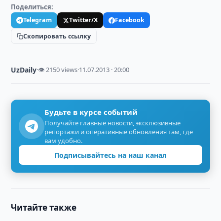
Поделиться:
Telegram
Twitter/X
Facebook
Скопировать ссылку
UzDaily
·
👁 2150 views
·
11.07.2013 · 20:00
Будьте в курсе событий
Получайте главные новости, эксклюзивные
репортажи и оперативные обновления там, где
вам удобно.
Подписывайтесь на наш канал
Читайте также