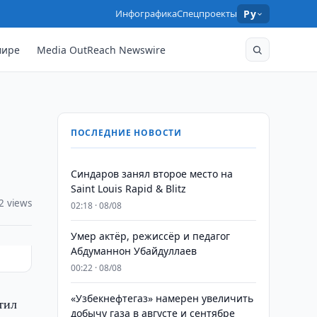
Инфографика
Спецпроекты
Ру
мире
Media OutReach Newswire
ПОСЛЕДНИЕ НОВОСТИ
Синдаров занял второе место на
Saint Louis Rapid & Blitz
2 views
02:18 · 08/08
Умер актёр, режиссёр и педагог
Абдуманнон Убайдуллаев
00:22 · 08/08
«Узбекнефтегаз» намерен увеличить
тил
добычу газа в августе и сентябре