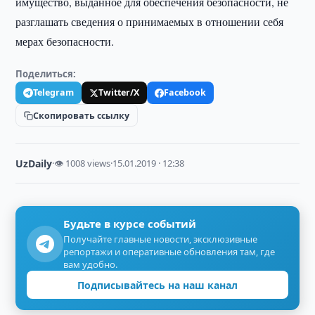
имущество, выданное для обеспечения безопасности, не
разглашать сведения о принимаемых в отношении себя
мерах безопасности.
Поделиться:
Telegram
Twitter/X
Facebook
Скопировать ссылку
UzDaily
·
👁 1008 views
·
15.01.2019 · 12:38
Будьте в курсе событий
Получайте главные новости, эксклюзивные
репортажи и оперативные обновления там, где
вам удобно.
Подписывайтесь на наш канал