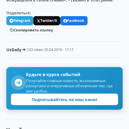
Поделиться:
Telegram
Twitter/X
Facebook
Скопировать ссылку
UzDaily
·
👁 233 views
·
20.04.2019 · 17:17
Будьте в курсе событий
Получайте главные новости, эксклюзивные
репортажи и оперативные обновления там, где
вам удобно.
Подписывайтесь на наш канал