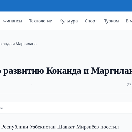
Финансы
Технологии
Культура
Спорт
Туризм
В 
оканда и Маргилана
о развитию Коканда и Маргила
·
27
на
 Республики Узбекистан Шавкат Мирзиёев посетил