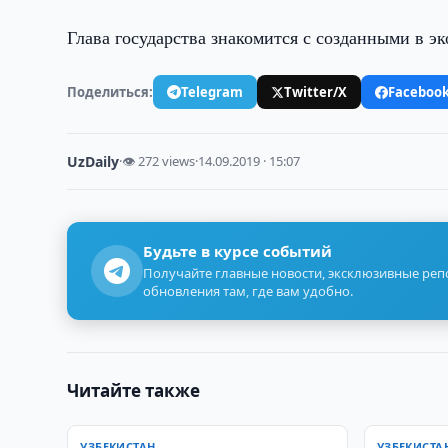
Глава государства знакомится с созданными в э
Поделиться:
Telegram
Twitter/X
Faceboo
UzDaily
·
👁 272 views
·
14.09.2019 · 15:07
Будьте в курсе событий
Получайте главные новости, эксклюзивные ре
обновления там, где вам удобно.
Читайте также
УЗБЕКИСТАН
УЗБЕКИСТА