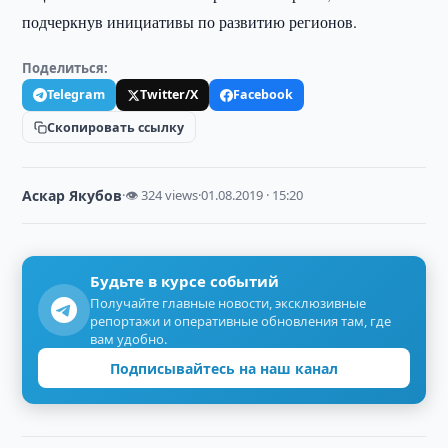
подчеркнув инициативы по развитию регионов.
Поделиться:
Telegram
Twitter/X
Facebook
Скопировать ссылку
Аскар Якубов
·
👁 324 views
·
01.08.2019 · 15:20
Будьте в курсе событий
Получайте главные новости, эксклюзивные
репортажи и оперативные обновления там, где
вам удобно.
Подписывайтесь на наш канал