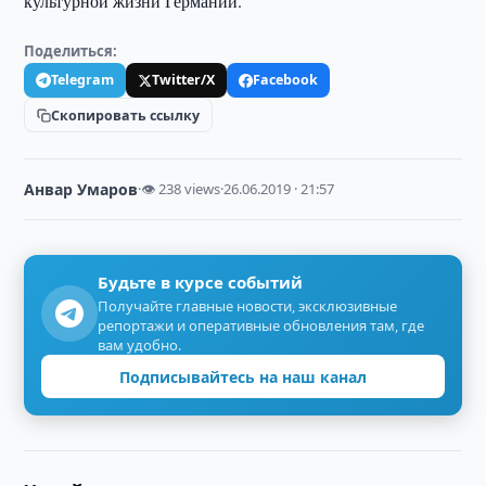
культурной жизни Германии.
Поделиться:
Telegram
Twitter/X
Facebook
Скопировать ссылку
Анвар Умаров
·
👁 238 views
·
26.06.2019 · 21:57
Будьте в курсе событий
Получайте главные новости, эксклюзивные
репортажи и оперативные обновления там, где
вам удобно.
Подписывайтесь на наш канал