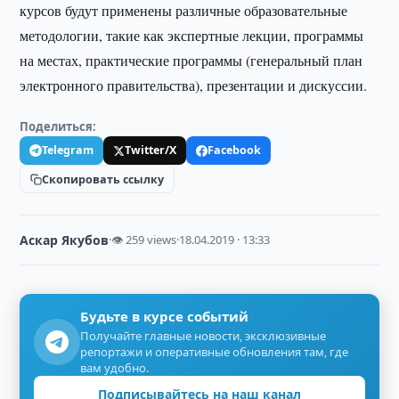
курсов будут применены различные образовательные
методологии, такие как экспертные лекции, программы
на местах, практические программы (генеральный план
электронного правительства), презентации и дискуссии.
Поделиться:
Telegram
Twitter/X
Facebook
Скопировать ссылку
Аскар Якубов
·
👁 259 views
·
18.04.2019 · 13:33
Будьте в курсе событий
Получайте главные новости, эксклюзивные
репортажи и оперативные обновления там, где
вам удобно.
Подписывайтесь на наш канал