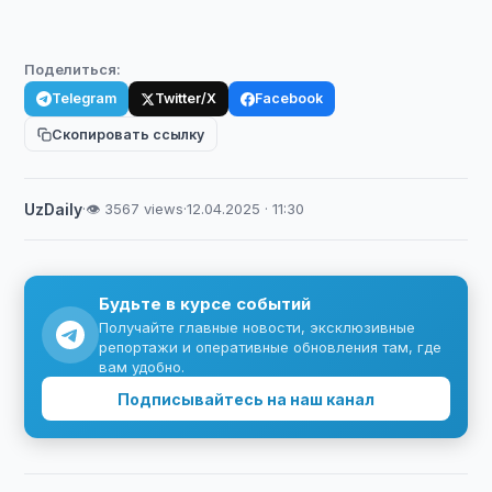
Поделиться:
Telegram
Twitter/X
Facebook
Скопировать ссылку
UzDaily
·
👁 3567 views
·
12.04.2025 · 11:30
Будьте в курсе событий
Получайте главные новости, эксклюзивные
репортажи и оперативные обновления там, где
вам удобно.
Подписывайтесь на наш канал