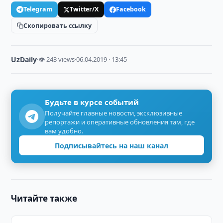
Telegram
Twitter/X
Facebook
Скопировать ссылку
UzDaily
·
👁 243 views
·
06.04.2019 · 13:45
Будьте в курсе событий
Получайте главные новости, эксклюзивные
репортажи и оперативные обновления там, где
вам удобно.
Подписывайтесь на наш канал
Читайте также