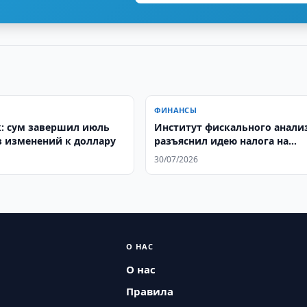
ФИНАНСЫ
: сум завершил июль
Институт фискального анали
з изменений к доллару
разъяснил идею налога на
проценты по вкладам
30/07/2026
О НАС
О нас
Правила