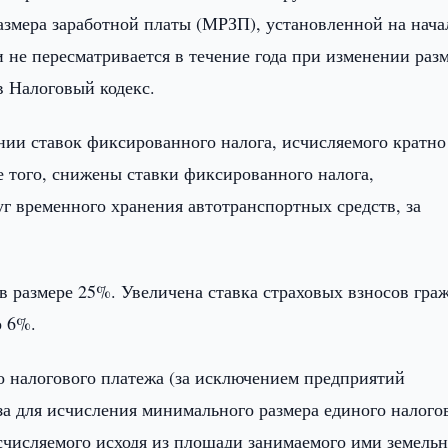
азмера заработной платы (МРЗП), установленной на нача
, и не пересматривается в течение года при изменении раз
 Налоговый кодекс.
ии ставок фиксированного налога, исчисляемого кратно
 того, снижены ставки фиксированного налога,
г временного хранения автотранспортных средств, за
в размере 25%. Увеличена ставка страховых взносов гра
о 6%.
о налогового платежа (за исключением предприятий
за для исчисления минимального размера единого налого
исчисляемого исходя из площади занимаемого ими земель