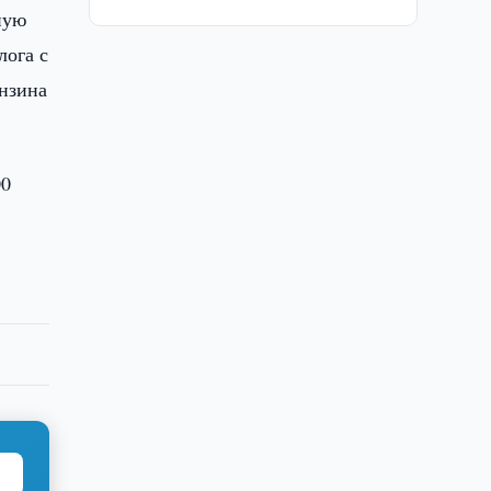
ную
лога с
ензина
00