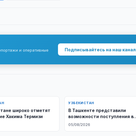
Подписывайтесь на наш канал
епортажи и оперативные
АН
УЗБЕКИСТАН
стане широко отметят
В Ташкенте представили
ие Хакима Термизи
возможности поступления в
филиал МГТУ имени Баумана
05/08/2026