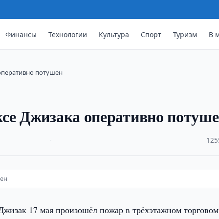
Финансы
Технологии
Культура
Спорт
Туризм
В 
оперативно потушен
ксе Джизака оперативно потуш
·
125
шен
 Джизак 17 мая произошёл пожар в трёхэтажном торговом