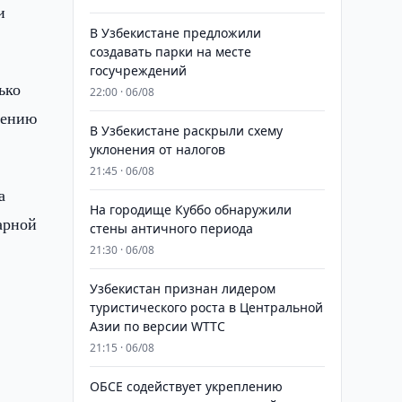
и
В Узбекистане предложили
создавать парки на месте
госучреждений
ько
22:00 · 06/08
шению
В Узбекистане раскрыли схему
уклонения от налогов
21:45 · 06/08
а
На городище Куббо обнаружили
арной
стены античного периода
21:30 · 06/08
Узбекистан признан лидером
туристического роста в Центральной
Азии по версии WTTC
21:15 · 06/08
ОБСЕ содействует укреплению