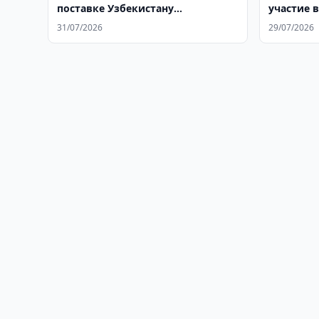
поставке Узбекистану
участие 
истребителей J-10CE
будущего
31/07/2026
29/07/2026