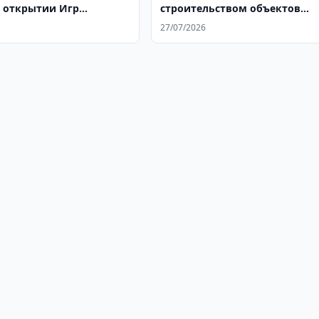
в открытии Игр
строительством объектов
 в Астане
Нового Ташкента
27/07/2026