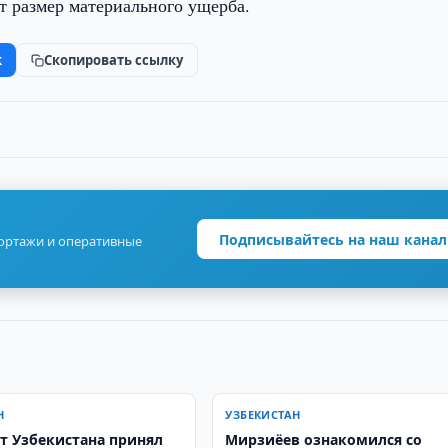
 размер материального ущерба.
k
Скопировать ссылку
Подписывайтесь на наш канал
портажи и оперативные
Н
УЗБЕКИСТАН
т Узбекистана принял
Мирзиёев ознакомился со