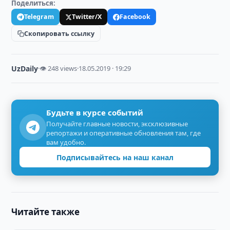
Поделиться:
Telegram
Twitter/X
Facebook
Скопировать ссылку
UzDaily
·
👁 248 views
·
18.05.2019 · 19:29
Будьте в курсе событий
Получайте главные новости, эксклюзивные
репортажи и оперативные обновления там, где
вам удобно.
Подписывайтесь на наш канал
Читайте также