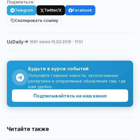
Поделиться:
Telegram
Twitter/X
Facebook
Скопировать ссылку
UzDaily
·
👁 1061 views
·
15.02.2019 · 11:51
Будьте в курсе событий
Получайте главные новости, эксклюзивные
репортажи и оперативные обновления там, где
вам удобно.
Подписывайтесь на наш канал
Читайте также