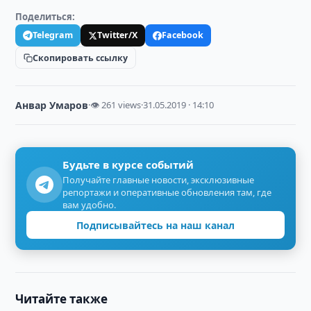
Поделиться:
Telegram
Twitter/X
Facebook
Скопировать ссылку
Анвар Умаров
·
👁 261 views
·
31.05.2019 · 14:10
Будьте в курсе событий
Получайте главные новости, эксклюзивные
репортажи и оперативные обновления там, где
вам удобно.
Подписывайтесь на наш канал
Читайте также