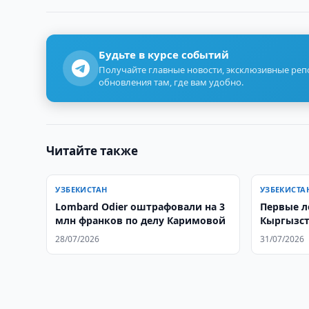
Будьте в курсе событий
Получайте главные новости, эксклюзивные ре
обновления там, где вам удобно.
Читайте также
УЗБЕКИСТАН
УЗБЕКИСТА
Lombard Odier оштрафовали на 3
Первые л
млн франков по делу Каримовой
Кыргызст
посетили
28/07/2026
31/07/2026
Балалык