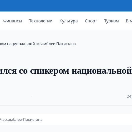
Финансы
Технологии
Культура
Спорт
Туризм
В 
ером национальной ассамблеи Пакистана
ился со спикером национальной
·
24
й ассамблеи Пакистана